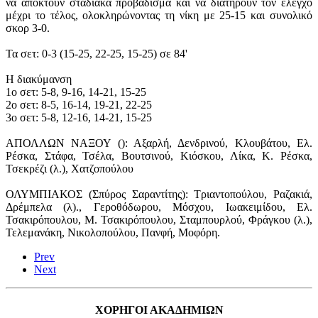
να αποκτούν σταδιακά προβάδισμα και να διατηρούν τον έλεγχο
μέχρι το τέλος, ολοκληρώνοντας τη νίκη με 25-15 και συνολικό
σκορ 3-0.
Τα σετ: 0-3 (15-25, 22-25, 15-25) σε 84'
Η διακύμανση
1ο σετ: 5-8, 9-16, 14-21, 15-25
2ο σετ: 8-5, 16-14, 19-21, 22-25
3ο σετ: 5-8, 12-16, 14-21, 15-25
ΑΠΟΛΛΩΝ ΝΑΞΟΥ (): Αξαρλή, Δενδρινού, Κλουβάτου, Ελ.
Ρέσκα, Στάφα, Τσέλα, Βουτσινού, Κιόσκου, Λίκα, Κ. Ρέσκα,
Τσεκρέζι (λ.), Χατζοπούλου
ΟΛΥΜΠΙΑΚΟΣ (Σπύρος Σαραντίτης): Τριαντοπούλου, Ραζακιά,
Δρέμπελα (λ)., Γεροθόδωρου, Μόσχου, Ιωακειμίδου, Ελ.
Τσακιρόπουλου, Μ. Τσακιρόπουλου, Σταμπουρλού, Φράγκου (λ.),
Τελεμανάκη, Νικολοπούλου, Πανφή, Μοφόρη.
Prev
Next
ΧΟΡΗΓΟΙ ΑΚΑΔΗΜΙΩΝ