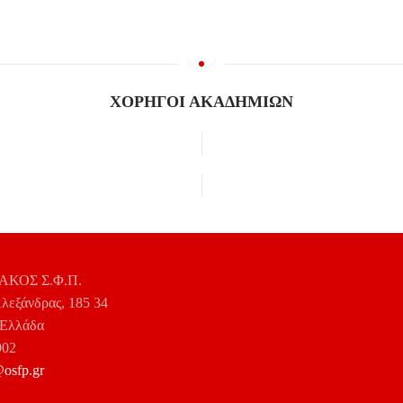
ΧΟΡΗΓΟΙ ΑΚΑΔΗΜΙΩΝ
ΚΟΣ Σ.Φ.Π.
λεξάνδρας, 185 34
 Ελλάδα
902
osfp.gr