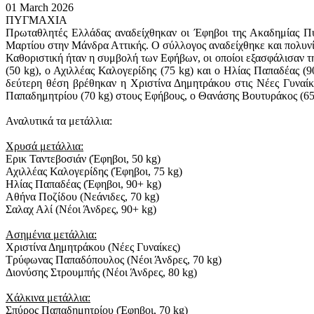
01 March 2026
ΠΥΓΜΑΧΙΑ
Πρωταθλητές Ελλάδας αναδείχθηκαν οι Έφηβοι της Ακαδημίας Π
Μαρτίου στην Μάνδρα Αττικής. Ο σύλλογος αναδείχθηκε και πολυνίκ
Καθοριστική ήταν η συμβολή των Εφήβων, οι οποίοι εξασφάλισαν τ
(50 kg), ο Αχιλλέας Καλογερίδης (75 kg) και ο Ηλίας Παπαδέας (
δεύτερη θέση βρέθηκαν η Χριστίνα Δημητράκου στις Νέες Γυναίκ
Παπαδημητρίου (70 kg) στους Εφήβους, ο Θανάσης Βουτυράκος (65 k
Αναλυτικά τα μετάλλια:
Χρυσά μετάλλια:
Ερικ Ταντεβοσιάν (Έφηβοι, 50 kg)
Αχιλλέας Καλογερίδης (Έφηβοι, 75 kg)
Ηλίας Παπαδέας (Έφηβοι, 90+ kg)
Αθήνα Ποζίδου (Νεάνιδες, 70 kg)
Σαλαχ Αλί (Νέοι Άνδρες, 90+ kg)
Ασημένια μετάλλια:
Χριστίνα Δημητράκου (Νέες Γυναίκες)
Τρύφωνας Παπαδόπουλος (Νέοι Άνδρες, 70 kg)
Διονύσης Στρουμπής (Νέοι Άνδρες, 80 kg)
Χάλκινα μετάλλια:
Σπύρος Παπαδημητρίου (Έφηβοι, 70 kg)