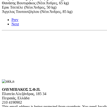
Θανάσης Βουτυράκος (Νέοι Άνδρες, 65 kg)
Ερικ Τσεπέλε (Νέοι Άνδρες, 50 kg)
Άγγελος Τουτουτζόγλου (Νέοι Άνδρες, 85 kg)
Prev
Next
ΟΛΥΜΠΙΑΚΟΣ Σ.Φ.Π.
Πλατεία Αλεξάνδρας, 185 34
Πειραιάς, Ελλάδα
210 4190902
This email address is being protected from spambots. You need JavaScr