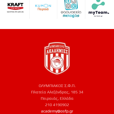
ΟΛΥΜΠΙΑΚΟΣ Σ.Φ.Π.
Πλατεία Αλεξάνδρας, 185 34
Πειραιάς, Ελλάδα
210 4190902
academy@osfp.gr