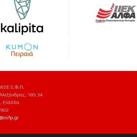
ΚΟΣ Σ.Φ.Π.
Αλεξάνδρας, 185 34
, Ελλάδα
0902
@osfp.gr