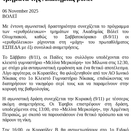
06 November 2025
ΒΟΛΕΪ
Με έντονη αγωνιστική δραστηριότητα συνεχίζεται το πρόγραμμα
των «ερυθρόλευκων» τμημάτων της Ακαδημίας Βόλεϊ του
Ολυμπιακού, καθώς το Σαββατοκύριακο (8-9/11) οι
«ερυθρόλευκοι» ρίχνονται στη «μάχη» του πρωταθλήματος
ΕΣΠΕΔΑ με έξι συνολικά αναμετρήσεις.
Το Σάββατο (8/11), οι Παίδες του συλλόγου υποδέχονται στο
κλειστό γυμναστήριο «Μελίνα Μερκούρη» τον Μίλωνα στις 12:30,
με στόχο μία ανταγωνιστική εμφάνιση και ένα θετικό αποτέλεσμα.
Λίγο αργότερα, οι Κορασίδες θα φιλοξενηθούν από τον ΑΟ Ιωνικό
Νίκαιας στο 1ο Κλειστό Γυμναστήριο Νίκαιας, επιδιώκοντας να
διατηρήσουν το νικηφόρο σερί τους και να παραμείνουν στην
κορυφή της βαθμολογίας.
Η αγωνιστική δράση συνεχίζεται την Κυριακή (9/11) με τέσσερις
ακόμη αναμετρήσεις. Οι Έφηβοι επιστρέφουν στη δράση,
υποδεχόμενοι στις 13:00, στο «Μελίνα Μερκούρη», την Αρμένικη
Πειραιώς, με σκοπό να παρουσιάσουν ένα θετικό πρόσωπο και να
πάρουν τη νίκη.
Στις 16:00, οι Κορασίδες Β θα αντιμετωπίσουν στο 1ο Ειδικό