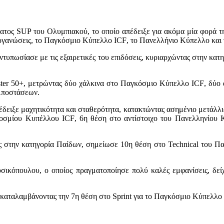
ματος
SUP
του Ολυμπιακού, το οποίο απέδειξε για ακόμα μία φορά τ
ιοργανώσεις, το Παγκόσμιο Κύπελλο
ICF
, το Πανελλήνιο Κύπελλο κα
υπωσίασε με τις εξαιρετικές του επιδόσεις, κυριαρχώντας στην κατ
ter
50+, μετρώντας δύο χάλκινα στο Παγκόσμιο Κύπελλο
ICF
, δύο
Αποστάσεων.
έδειξε μαχητικότητα και σταθερότητα, κατακτώντας ασημένιο μετάλλ
οσμίου Κυπέλλου
ICF
, 6η θέση στο αντίστοιχο του Πανελληνίου
ης στην κατηγορία Παίδων, σημείωσε 10η θέση στο
Technical
του Πα
ικόπουλου, ο οποίος πραγματοποίησε πολύ καλές εμφανίσεις, δεί
καταλαμβάνοντας την 7η θέση στο
Sprint
για το Παγκόσμιο Κύπελλο