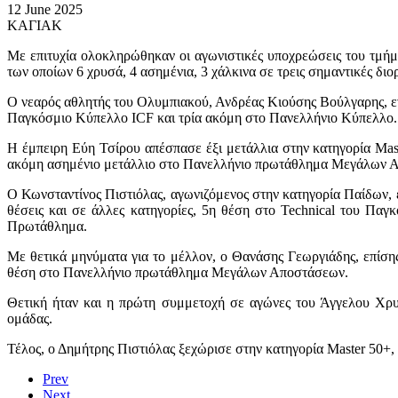
12 June 2025
ΚΑΓΙΑΚ
Με επιτυχία ολοκληρώθηκαν οι αγωνιστικές υποχρεώσεις του τμή
των οποίων 6 χρυσά, 4 ασημένια, 3 χάλκινα σε τρεις σημαντικές δ
Ο νεαρός αθλητής του Ολυμπιακού, Ανδρέας Κιούσης Βούλγαρης, εντ
Παγκόσμιο Κύπελλο
ICF
και τρία ακόμη στο Πανελλήνιο Κύπελλο.
Η έμπειρη Εύη Τσίρου απέσπασε έξι μετάλλια στην κατηγορία
Mas
ακόμη ασημένιο μετάλλιο στο Πανελλήνιο πρωτάθλημα Μεγάλων 
Ο Κωνσταντίνος Πιστιόλας, αγωνιζόμενος στην κατηγορία Παίδων, 
θέσεις και σε άλλες κατηγορίες, 5η θέση στο
Technical
του Παγκ
Πρωτάθλημα.
Με θετικά μηνύματα για το μέλλον, ο Θανάσης Γεωργιάδης, επίσ
θέση στο Πανελλήνιο πρωτάθλημα Μεγάλων Αποστάσεων.
Θετική ήταν και η πρώτη συμμετοχή σε αγώνες του Άγγελου Χρυσ
ομάδας.
Τέλος, ο Δημήτρης Πιστιόλας ξεχώρισε στην κατηγορία
Master
50+, 
Prev
Next