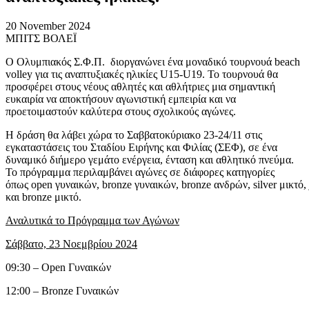
20 November 2024
ΜΠΙΤΣ ΒΟΛΕΪ
Ο Ολυμπιακός Σ.Φ.Π. διοργανώνει ένα μοναδικό τουρνουά beach
volley για τις αναπτυξιακές ηλικίες U15-U19. Το τουρνουά θα
προσφέρει στους νέους αθλητές και αθλήτριες μια σημαντική
ευκαιρία να αποκτήσουν αγωνιστική εμπειρία και να
προετοιμαστούν καλύτερα στους σχολικούς αγώνες.
Η δράση θα λάβει χώρα το Σαββατοκύριακο 23-24/11 στις
εγκαταστάσεις του Σταδίου Ειρήνης και Φιλίας (ΣΕΦ), σε ένα
δυναμικό διήμερο γεμάτο ενέργεια, ένταση και αθλητικό πνεύμα.
Το πρόγραμμα περιλαμβάνει αγώνες σε διάφορες κατηγορίες
όπως
open
γυναικών,
bronze
γυναικών,
bronze
ανδρών,
silver
μικτό,
και
bronze
μικτό.
Αναλυτικά το Πρόγραμμα των Αγώνων
Σάββατο, 23 Νοεμβρίου 2024
09:30 – Open Γυναικών
12:00 – Bronze Γυναικών