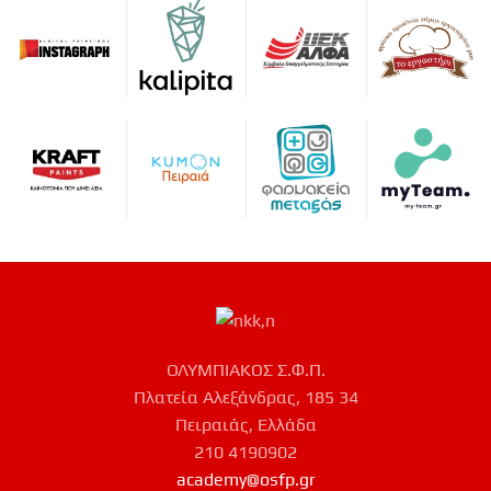
ΟΛΥΜΠΙΑΚΟΣ Σ.Φ.Π.
Πλατεία Αλεξάνδρας, 185 34
Πειραιάς, Ελλάδα
210 4190902
academy@osfp.gr