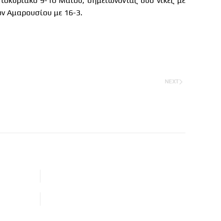
οκύριακο 9-10 Μαΐου, σημειώνοντας δύο νίκες με
ων Αμαρουσίου με 16-3.
NEXT