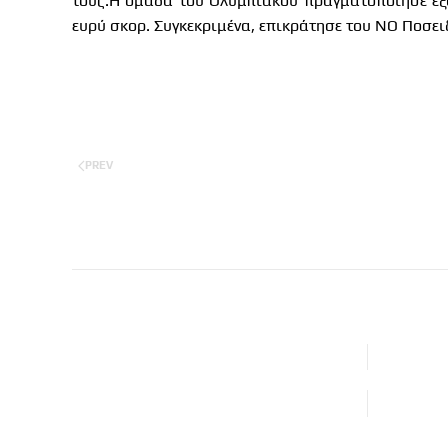
τους.
Η ομάδα του Ολυμπιακού πραγματοποίησε εξα
ευρύ σκορ. Συγκεκριμένα, επικράτησε του ΝΟ Ποσει
PREV