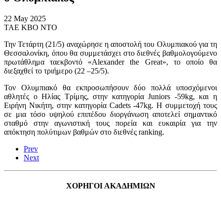
22 May 2025
ΤΑΕ ΚΒΟ ΝΤΟ
Την Τετάρτη (21/5) αναχώρησε η αποστολή του Ολυμπιακού για τη
Θεσσαλονίκη, όπου θα συμμετάσχει στο διεθνές βαθμολογούμενο
πρωτάθλημα ταεκβοντό «
Alexander the Great
», το οποίο θα
διεξαχθεί το τριήμερο (22 –25/5).
Τον Ολυμπιακό θα εκπροσωπήσουν δύο πολλά υποσχόμενοι
αθλητές ο Ηλίας Τρίμης, στην κατηγορία
Juniors
-59
kg
, και η
Ειρήνη Νικήτη, στην κατηγορία
Cadets
-47
kg
. Η συμμετοχή τους
σε μια τόσο υψηλού επιπέδου διοργάνωση αποτελεί σημαντικό
σταθμό στην αγωνιστική τους πορεία και ευκαιρία για την
απόκτηση πολύτιμων βαθμών στο διεθνές
ranking
.
Prev
Next
ΧΟΡΗΓΟΙ ΑΚΑΔΗΜΙΩΝ