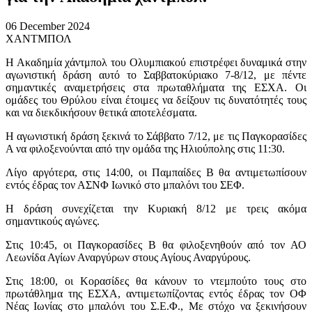
06 December 2024
ΧΑΝΤΜΠΟΛ
Η Ακαδημία χάντμπολ του Ολυμπιακού επιστρέφει δυναμικά στην
αγωνιστική δράση αυτό το Σαββατοκύριακο 7-8/12, με πέντε
σημαντικές αναμετρήσεις στα πρωταθλήματα της ΕΣΧΑ. Οι
ομάδες του Θρύλου είναι έτοιμες να δείξουν τις δυνατότητές τους
και να διεκδικήσουν θετικά αποτελέσματα.
Η αγωνιστική δράση ξεκινά το Σάββατο 7/12, με τις Παγκορασίδες
Α να φιλοξενούνται από την ομάδα της Ηλιούπολης στις 11:30.
Λίγο αργότερα, στις 14:00, οι Παμπαίδες Β θα αντιμετωπίσουν
εντός έδρας τον ΑΣΝΦ Ιωνικό στο μπαλόνι του ΣΕΦ.
Η δράση συνεχίζεται την Κυριακή 8/12 με τρεις ακόμα
σημαντικούς αγώνες.
Στις 10:45, οι Παγκορασίδες Β θα φιλοξενηθούν από τον ΑΟ
Λεωνίδα Αγίων Αναργύρων στους Αγίους Αναργύρους.
Στις 18:00, οι Κορασίδες θα κάνουν το ντεμπούτο τους στο
πρωτάθλημα της ΕΣΧΑ, αντιμετωπίζοντας εντός έδρας τον ΟΦ
Νέας Ιωνίας στο μπαλόνι του Σ.Ε.Φ., Με στόχο να ξεκινήσουν