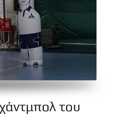
χάντμπολ του