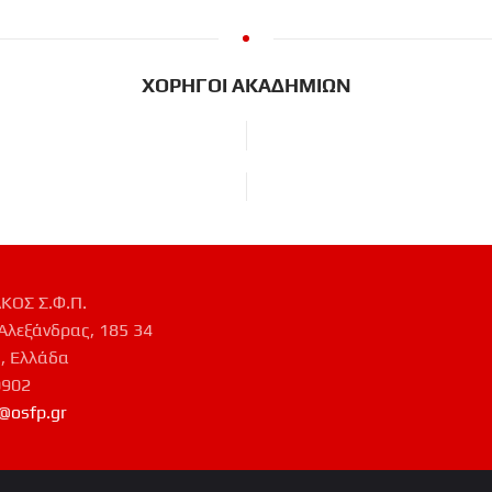
ΧΟΡΗΓΟΙ ΑΚΑΔΗΜΙΩΝ
ΚΟΣ Σ.Φ.Π.
Αλεξάνδρας, 185 34
, Ελλάδα
0902
@osfp.gr