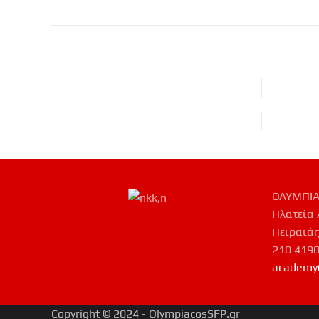
ΟΛΥΜΠΙΑ
Πλατεία 
Πειραιάς
210 419
academy
Copyright © 2024 - OlympiacosSFP.gr