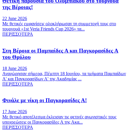
Θετική παρουσία του Ολυμπιακού στο τουρνουά
της Βέροιας!
22 June 2026
Με θετικές εμφανίσεις ολοκλήρωσαν τη συμμετοχή τους στο
τουρνουά «1st Veria Friends Cup 2026» τα...
ΠΕΡΙΣΣΟΤΕΡΑ
Στη Βέροια οι Παμπαίδες Α και Παγκορασίδες Α
του Θρύλου
18 June 2026
Αναχώρησαν σήμερα, Πέμπτη 18 Ιουνίου, τα τμήματα Παμπαίδων
Α' και Παγκορασίδων Α' της Ακαδημίας ...
ΠΕΡΙΣΣΟΤΕΡΑ
Φινάλε με νίκη οι Παγκορασίδες Α!
17 June 2026
Με θετικό αποτέλεσμα έκλεισαν τις φετινές αγωνιστικές τους
υποχρεώσεις οι Παγκορασίδες Α της Ακα...
ΠΕΡΙΣΣΟΤΕΡΑ