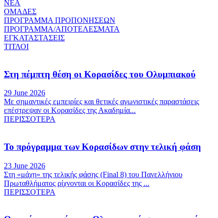
ΝΕΑ
ΟΜΑΔΕΣ
ΠΡΟΓΡΑΜΜΑ ΠΡΟΠΟΝΗΣΕΩΝ
ΠΡΟΓΡΑΜΜΑ/ΑΠΟΤΕΛΕΣΜΑΤΑ
ΕΓΚΑΤΑΣΤΑΣΕΙΣ
ΤΙΤΛΟΙ
Στη πέμπτη θέση οι Κορασίδες του Ολυμπιακού
29 June 2026
Με σημαντικές εμπειρίες και θετικές αγωνιστικές παραστάσεις
επέστρεψαν οι Κορασίδες της Ακαδημία...
ΠΕΡΙΣΣΟΤΕΡΑ
Το πρόγραμμα των Κορασίδων στην τελική φάση
23 June 2026
Στη «μάχη» της τελικής φάσης (Final 8) του Πανελλήνιου
Πρωταθλήματος ρίχνονται οι Κορασίδες της ...
ΠΕΡΙΣΣΟΤΕΡΑ